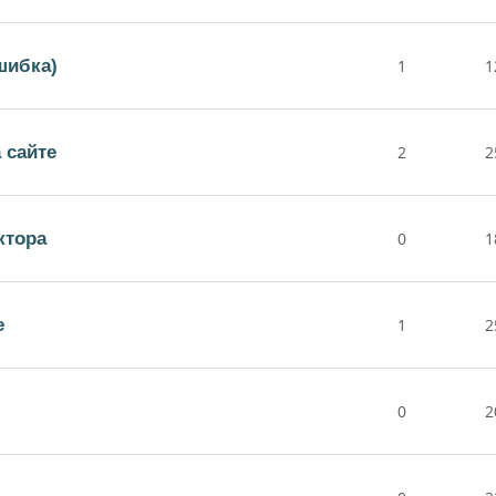
шибка)
1
1
 сайте
2
2
ктора
0
1
е
1
2
0
2