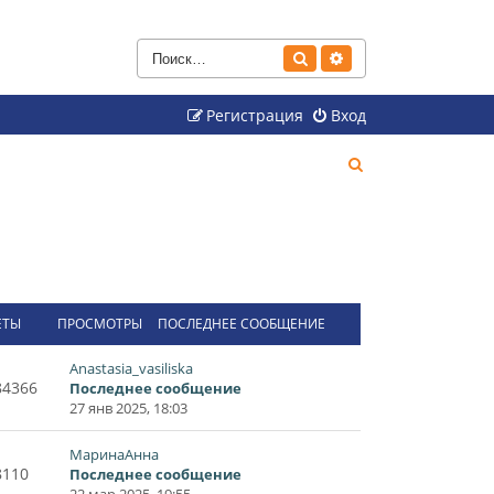
Поиск
Расширенный поиск
Регистрация
Вход
П
о
и
с
к
ЕТЫ
ПРОСМОТРЫ
ПОСЛЕДНЕЕ СООБЩЕНИЕ
Anastasia_vasiliska
84366
Последнее сообщение
27 янв 2025, 18:03
МаринаАнна
8110
Последнее сообщение
22 мар 2025, 19:55