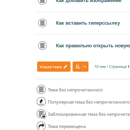
Как добавить изображение
Как вставить гиперссылку
Как правильно открыть новую
10 тем • Страница
1
Новая тема
Тема без непрочитанного
Популярная тема без непрочитанного
Заблокированная тема без непрочит
Тема перемещена