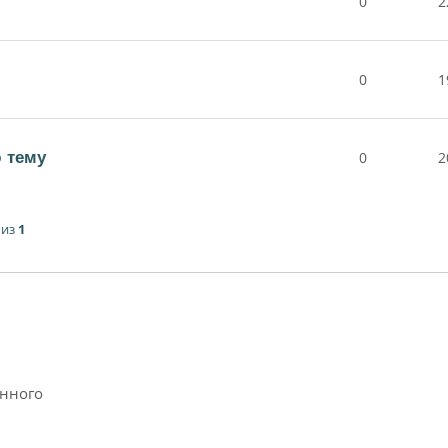
0
2
0
1
 тему
0
2
из
1
анного