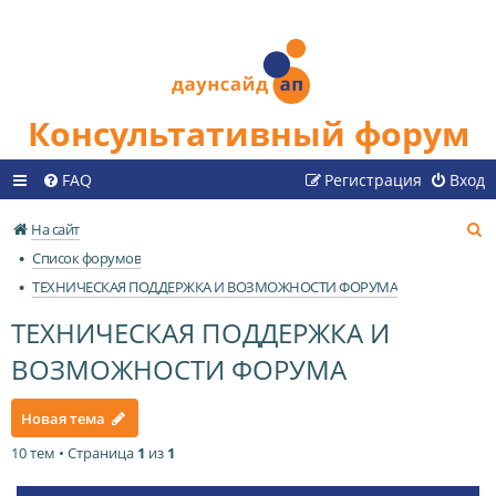
Консультативный форум
FAQ
Регистрация
Вход
П
На сайт
о
Список форумов
и
ТЕХНИЧЕСКАЯ ПОДДЕРЖКА И ВОЗМОЖНОСТИ ФОРУМА
с
ТЕХНИЧЕСКАЯ ПОДДЕРЖКА И
к
ВОЗМОЖНОСТИ ФОРУМА
Новая тема
10 тем • Страница
1
из
1