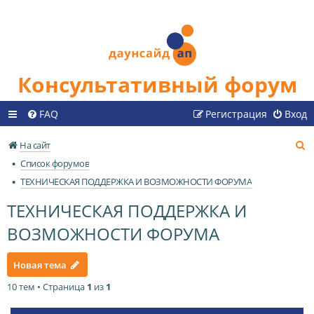
Консультативный форум
FAQ
Регистрация
Вход
П
На сайт
о
Список форумов
и
ТЕХНИЧЕСКАЯ ПОДДЕРЖКА И ВОЗМОЖНОСТИ ФОРУМА
с
ТЕХНИЧЕСКАЯ ПОДДЕРЖКА И
к
ВОЗМОЖНОСТИ ФОРУМА
Новая тема
10 тем • Страница
1
из
1