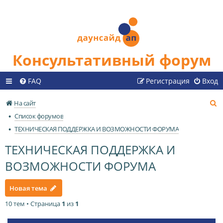
Консультативный форум
FAQ
Регистрация
Вход
П
На сайт
о
Список форумов
и
ТЕХНИЧЕСКАЯ ПОДДЕРЖКА И ВОЗМОЖНОСТИ ФОРУМА
с
ТЕХНИЧЕСКАЯ ПОДДЕРЖКА И
к
ВОЗМОЖНОСТИ ФОРУМА
Новая тема
10 тем • Страница
1
из
1