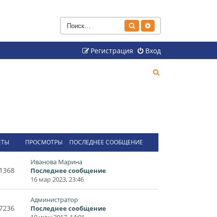
Поиск
Расширенный поиск
Регистрация
Вход
П
о
и
с
к
ЕТЫ
ПРОСМОТРЫ
ПОСЛЕДНЕЕ СООБЩЕНИЕ
Иванова Марина
1368
Последнее сообщение
16 мар 2023, 23:46
Администратор
7236
Последнее сообщение
19 июн 2017, 14:01