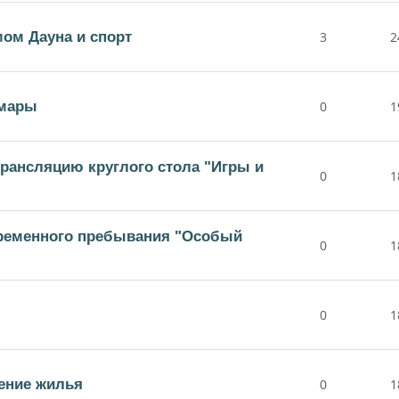
ом Дауна и спорт
3
2
амары
0
1
рансляцию круглого стола "Игры и
0
1
временного пребывания "Особый
0
1
0
1
ение жилья
0
1