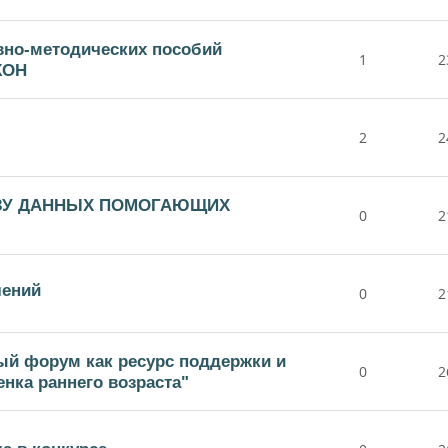
вно-методических пособий
1
2
КОН
2
2
ЗУ ДАННЫХ ПОМОГАЮЩИХ
0
2
лений
0
2
ый форум как ресурс поддержки и
0
2
нка раннего возраста"