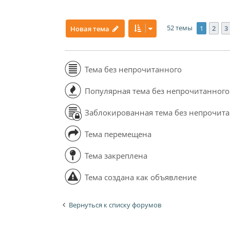
52 темы
1
2
3
Новая тема
Тема без непрочитанного
Популярная тема без непрочитанного
Заблокированная тема без непрочит
Тема перемещена
Тема закреплена
Тема создана как объявление
Вернуться к списку форумов