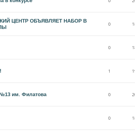
а в конкурсе
0
2
КИЙ ЦЕНТР ОБЪЯВЛЯЕТ НАБОР В
0
1
ПЫ
0
1
!
1
1
№13 им. Филатова
0
2
0
1