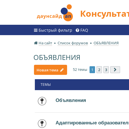
Консульт
Быстрый фильтр
FAQ
На сайт
Список форумов
ОБЪЯВЛЕНИЯ
ОБЪЯВЛЕНИЯ
52 темы
1
2
3
Новая тема
След.
ТЕМЫ
Объявления
Адаптированные образовател