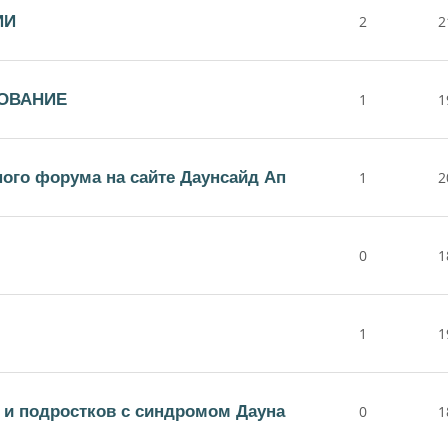
ИИ
2
2
ОВАНИЕ
1
1
ного форума на сайте Даунсайд Ап
1
2
0
1
1
1
й и подростков с синдромом Дауна
0
1