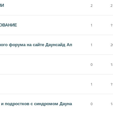
ИИ
2
2
ОВАНИЕ
1
1
ного форума на сайте Даунсайд Ап
1
2
0
1
1
1
й и подростков с синдромом Дауна
0
1