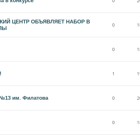
а в конкурсе
0
2
КИЙ ЦЕНТР ОБЪЯВЛЯЕТ НАБОР В
0
1
ПЫ
0
1
!
1
1
№13 им. Филатова
0
2
0
1