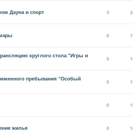
ом Дауна и спорт
3
2
амары
0
1
рансляцию круглого стола "Игры и
0
1
временного пребывания "Особый
0
1
0
1
ение жилья
0
1