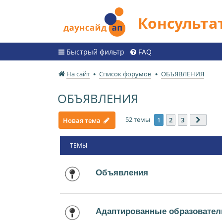
Консульт
Быстрый фильтр
FAQ
На сайт
Список форумов
ОБЪЯВЛЕНИЯ
ОБЪЯВЛЕНИЯ
52 темы
1
2
3
Новая тема
След.
ТЕМЫ
Объявления
Адаптированные образовател