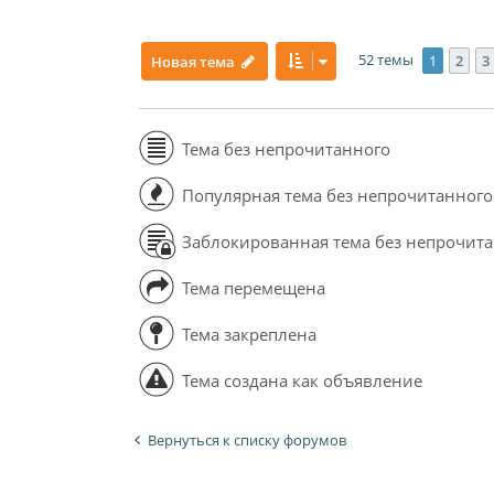
52 темы
1
2
3
Новая тема
Тема без непрочитанного
Популярная тема без непрочитанного
Заблокированная тема без непрочит
Тема перемещена
Тема закреплена
Тема создана как объявление
Вернуться к списку форумов