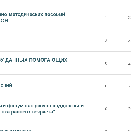
вно-методических пособий
1
2
КОН
2
2
ЗУ ДАННЫХ ПОМОГАЮЩИХ
0
2
лений
0
2
ый форум как ресурс поддержки и
0
2
нка раннего возраста"