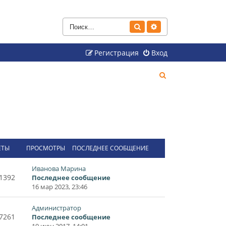
Поиск
Расширенный поиск
Регистрация
Вход
П
о
и
с
к
ЕТЫ
ПРОСМОТРЫ
ПОСЛЕДНЕЕ СООБЩЕНИЕ
Иванова Марина
1392
Последнее сообщение
16 мар 2023, 23:46
Администратор
7261
Последнее сообщение
19 июн 2017, 14:01