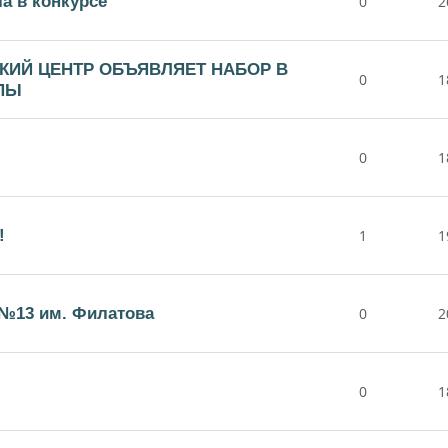
а в конкурсе
0
2
КИЙ ЦЕНТР ОБЪЯВЛЯЕТ НАБОР В
0
1
ПЫ
0
1
!
1
1
№13 им. Филатова
0
2
0
1