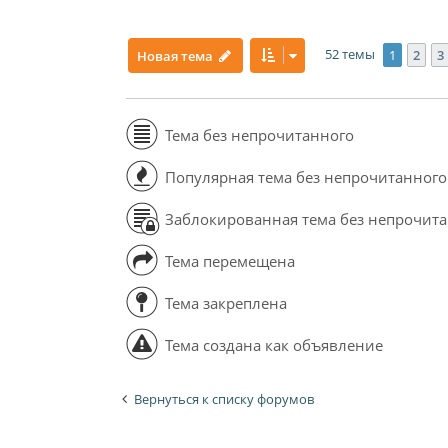
52 темы
1
2
3
Новая тема
Тема без непрочитанного
Популярная тема без непрочитанного
Заблокированная тема без непрочит
Тема перемещена
Тема закреплена
Тема создана как объявление
Вернуться к списку форумов