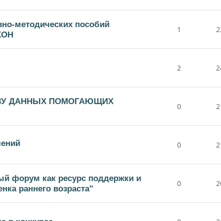
вно-методических пособий
1
2
КОН
2
2
ЗУ ДАННЫХ ПОМОГАЮЩИХ
0
2
лений
0
2
ый форум как ресурс поддержки и
0
2
нка раннего возраста"