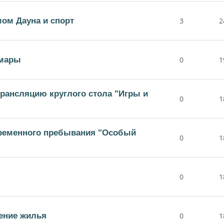
ом Дауна и спорт
3
2
амары
0
1
рансляцию круглого стола "Игры и
0
1
временного пребывания "Особый
0
1
0
1
ение жилья
0
1