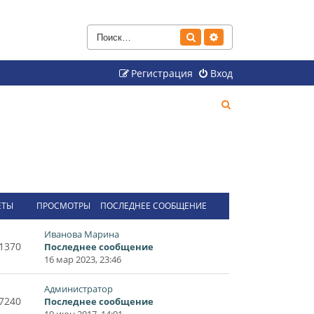
Поиск
Расширенный поиск
Регистрация
Вход
П
о
и
с
к
ЕТЫ
ПРОСМОТРЫ
ПОСЛЕДНЕЕ СООБЩЕНИЕ
Иванова Марина
1370
Последнее сообщение
16 мар 2023, 23:46
Администратор
7240
Последнее сообщение
19 июн 2017, 14:01