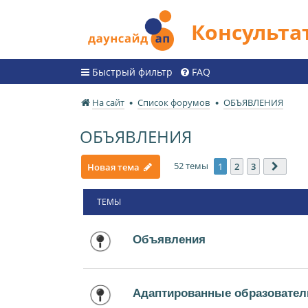
Консульт
Быстрый фильтр
FAQ
На сайт
Список форумов
ОБЪЯВЛЕНИЯ
ОБЪЯВЛЕНИЯ
52 темы
1
2
3
Новая тема
След.
ТЕМЫ
Объявления
Адаптированные образовател