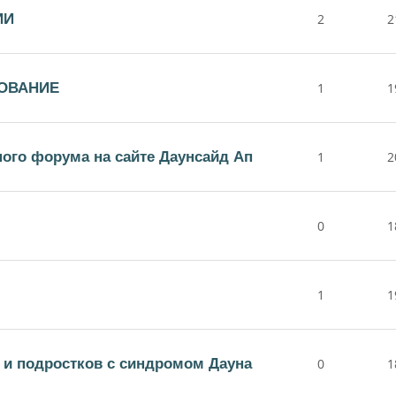
ИИ
2
2
ОВАНИЕ
1
1
ного форума на сайте Даунсайд Ап
1
2
0
1
1
1
й и подростков с синдромом Дауна
0
1