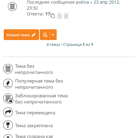
Последнее сообщение
polina
«
23 апр 2012,
23:32
Ответы:
17
1
2
Новая тема
4 темы • Страница
1
из
1
Тема без
непрочитанного
Популярная тема без
непрочитанного
Заблокированная тема
без непрочитанного
Тема перемещена
Тема закреплена
Тема создана как