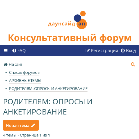
Консультативный форум
FAQ
Регистрация
Вход
П
На сайт
о
Список форумов
и
АРХИВНЫЕ ТЕМЫ
с
РОДИТЕЛЯМ: ОПРОСЫ И АНКЕТИРОВАНИЕ
к
РОДИТЕЛЯМ: ОПРОСЫ И
АНКЕТИРОВАНИЕ
Новая тема
4 темы • Страница
1
из
1