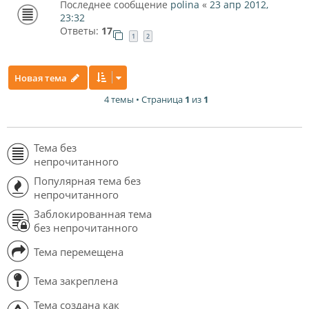
Последнее сообщение
polina
«
23 апр 2012,
23:32
Ответы:
17
1
2
Новая тема
4 темы • Страница
1
из
1
Тема без
непрочитанного
Популярная тема без
непрочитанного
Заблокированная тема
без непрочитанного
Тема перемещена
Тема закреплена
Тема создана как