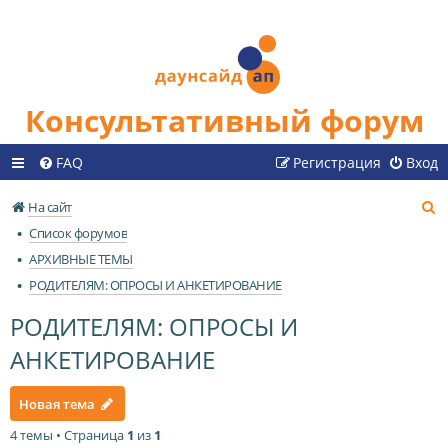
Консультативный форум
FAQ
Регистрация
Вход
П
На сайт
о
Список форумов
и
АРХИВНЫЕ ТЕМЫ
с
РОДИТЕЛЯМ: ОПРОСЫ И АНКЕТИРОВАНИЕ
к
РОДИТЕЛЯМ: ОПРОСЫ И
АНКЕТИРОВАНИЕ
Новая тема
4 темы • Страница
1
из
1