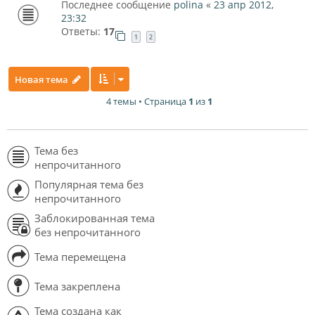
Последнее сообщение
polina
«
23 апр 2012,
23:32
Ответы:
17
1
2
Новая тема
4 темы • Страница
1
из
1
Тема без
непрочитанного
Популярная тема без
непрочитанного
Заблокированная тема
без непрочитанного
Тема перемещена
Тема закреплена
Тема создана как