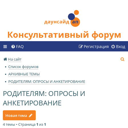
Консультативный форум
FAQ
Регистрация
Вход
П
На сайт
о
Список форумов
и
АРХИВНЫЕ ТЕМЫ
с
РОДИТЕЛЯМ: ОПРОСЫ И АНКЕТИРОВАНИЕ
к
РОДИТЕЛЯМ: ОПРОСЫ И
АНКЕТИРОВАНИЕ
Новая тема
4 темы • Страница
1
из
1