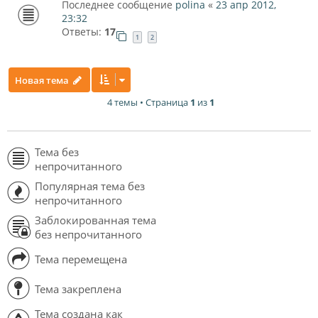
Последнее сообщение
polina
«
23 апр 2012,
23:32
Ответы:
17
1
2
Новая тема
4 темы • Страница
1
из
1
Тема без
непрочитанного
Популярная тема без
непрочитанного
Заблокированная тема
без непрочитанного
Тема перемещена
Тема закреплена
Тема создана как