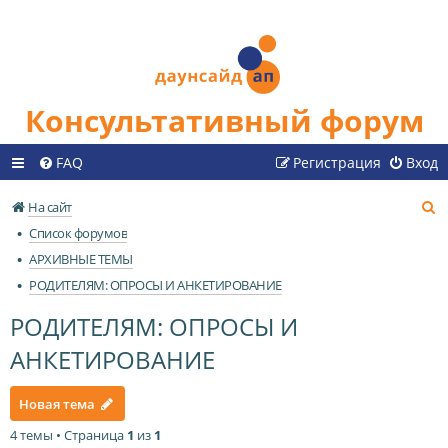
Консультативный форум
FAQ
Регистрация
Вход
П
На сайт
о
Список форумов
и
АРХИВНЫЕ ТЕМЫ
с
РОДИТЕЛЯМ: ОПРОСЫ И АНКЕТИРОВАНИЕ
к
РОДИТЕЛЯМ: ОПРОСЫ И
АНКЕТИРОВАНИЕ
Новая тема
4 темы • Страница
1
из
1