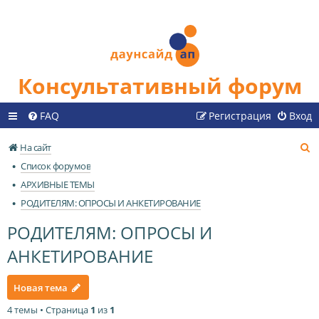
Консультативный форум
FAQ
Регистрация
Вход
П
На сайт
о
Список форумов
и
АРХИВНЫЕ ТЕМЫ
с
РОДИТЕЛЯМ: ОПРОСЫ И АНКЕТИРОВАНИЕ
к
РОДИТЕЛЯМ: ОПРОСЫ И
АНКЕТИРОВАНИЕ
Новая тема
4 темы • Страница
1
из
1