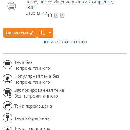
Последнее сообщение
polina
«
23 апр 2012,
23:32
Ответы:
17
1
2
Новая тема
4 темы • Страница
1
из
1
Тема без
непрочитанного
Популярная тема без
непрочитанного
Заблокированная тема
без непрочитанного
Тема перемещена
Тема закреплена
Тема создана как