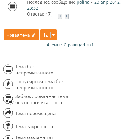
Последнее сообщение
polina
«
23 апр 2012,
23:32
Ответы:
17
1
2
Новая тема
4 темы • Страница
1
из
1
Тема без
непрочитанного
Популярная тема без
непрочитанного
Заблокированная тема
без непрочитанного
Тема перемещена
Тема закреплена
Тема создана как