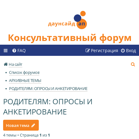
Консультативный форум
FAQ
Регистрация
Вход
П
На сайт
о
Список форумов
и
АРХИВНЫЕ ТЕМЫ
с
РОДИТЕЛЯМ: ОПРОСЫ И АНКЕТИРОВАНИЕ
к
РОДИТЕЛЯМ: ОПРОСЫ И
АНКЕТИРОВАНИЕ
Новая тема
4 темы • Страница
1
из
1