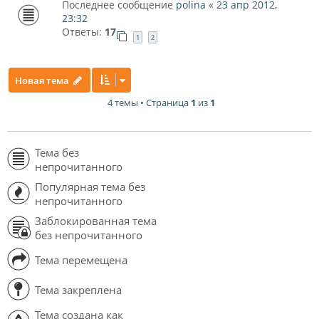
Последнее сообщение
polina
«
23 апр 2012,
23:32
Ответы:
17
1
2
Новая тема
4 темы • Страница
1
из
1
Тема без
непрочитанного
Популярная тема без
непрочитанного
Заблокированная тема
без непрочитанного
Тема перемещена
Тема закреплена
Тема создана как