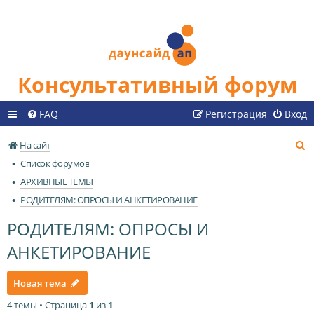
Консультативный форум
FAQ
Регистрация
Вход
П
На сайт
о
Список форумов
и
АРХИВНЫЕ ТЕМЫ
с
РОДИТЕЛЯМ: ОПРОСЫ И АНКЕТИРОВАНИЕ
к
РОДИТЕЛЯМ: ОПРОСЫ И
АНКЕТИРОВАНИЕ
Новая тема
4 темы • Страница
1
из
1