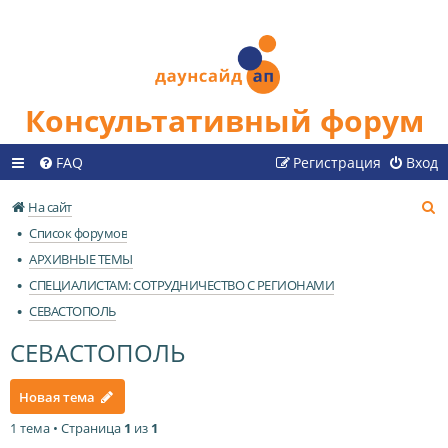
Консультативный форум
FAQ
Регистрация
Вход
П
На сайт
о
Список форумов
и
АРХИВНЫЕ ТЕМЫ
с
СПЕЦИАЛИСТАМ: СОТРУДНИЧЕСТВО С РЕГИОНАМИ
к
СЕВАСТОПОЛЬ
СЕВАСТОПОЛЬ
Новая тема
1 тема • Страница
1
из
1