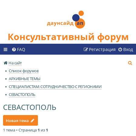
Консультативный форум
FAQ
Регистрация
Вход
П
На сайт
о
Список форумов
и
АРХИВНЫЕ ТЕМЫ
с
СПЕЦИАЛИСТАМ: СОТРУДНИЧЕСТВО С РЕГИОНАМИ
к
СЕВАСТОПОЛЬ
СЕВАСТОПОЛЬ
Новая тема
1 тема • Страница
1
из
1