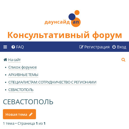
Консультативный форум
FAQ
Регистрация
Вход
П
На сайт
о
Список форумов
и
АРХИВНЫЕ ТЕМЫ
с
СПЕЦИАЛИСТАМ: СОТРУДНИЧЕСТВО С РЕГИОНАМИ
к
СЕВАСТОПОЛЬ
СЕВАСТОПОЛЬ
Новая тема
1 тема • Страница
1
из
1