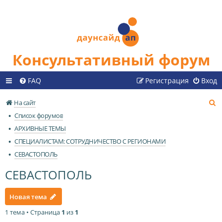
Консультативный форум
FAQ
Регистрация
Вход
П
На сайт
о
Список форумов
и
АРХИВНЫЕ ТЕМЫ
с
СПЕЦИАЛИСТАМ: СОТРУДНИЧЕСТВО С РЕГИОНАМИ
к
СЕВАСТОПОЛЬ
СЕВАСТОПОЛЬ
Новая тема
1 тема • Страница
1
из
1