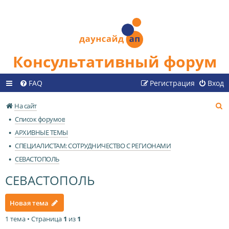
Консультативный форум
FAQ
Регистрация
Вход
П
На сайт
о
Список форумов
и
АРХИВНЫЕ ТЕМЫ
с
СПЕЦИАЛИСТАМ: СОТРУДНИЧЕСТВО С РЕГИОНАМИ
к
СЕВАСТОПОЛЬ
СЕВАСТОПОЛЬ
Новая тема
1 тема • Страница
1
из
1