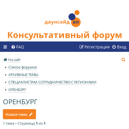
Консультативный форум
FAQ
Регистрация
Вход
П
На сайт
о
Список форумов
и
АРХИВНЫЕ ТЕМЫ
с
СПЕЦИАЛИСТАМ: СОТРУДНИЧЕСТВО С РЕГИОНАМИ
к
ОРЕНБУРГ
ОРЕНБУРГ
Новая тема
1 тема • Страница
1
из
1