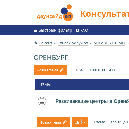
Консульт
Быстрый фильтр
FAQ
На сайт
Список форумов
АРХИВНЫЕ ТЕМЫ
ОРЕНБУРГ
1 тема • Страница
1
из
1
Новая тема
ТЕМЫ
Развивающие центры в Оренб
1 тема • Страница
1
Новая тема