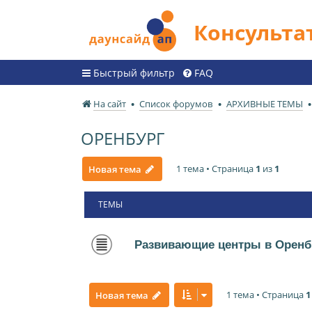
Консульт
Быстрый фильтр
FAQ
На сайт
Список форумов
АРХИВНЫЕ ТЕМЫ
ОРЕНБУРГ
1 тема • Страница
1
из
1
Новая тема
ТЕМЫ
Развивающие центры в Оренб
1 тема • Страница
1
Новая тема