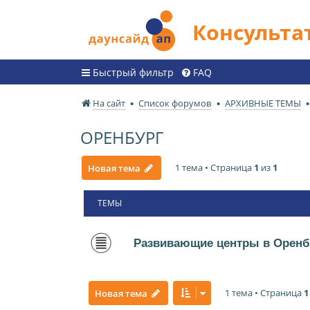
Консульт
Быстрый фильтр
FAQ
На сайт
Список форумов
АРХИВНЫЕ ТЕМЫ
ОРЕНБУРГ
1 тема • Страница
1
из
1
Новая тема
ТЕМЫ
Развивающие центры в Оренб
1 тема • Страница
1
Новая тема