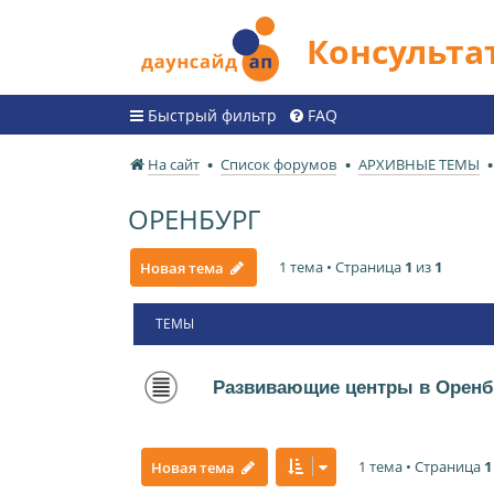
Консульт
Быстрый фильтр
FAQ
На сайт
Список форумов
АРХИВНЫЕ ТЕМЫ
ОРЕНБУРГ
1 тема • Страница
1
из
1
Новая тема
ТЕМЫ
Развивающие центры в Оренб
1 тема • Страница
1
Новая тема