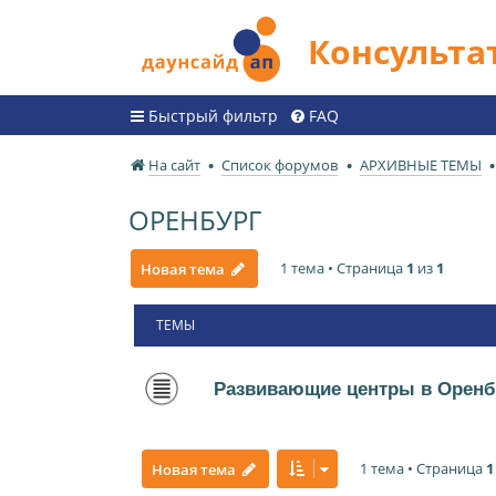
Консульт
Быстрый фильтр
FAQ
На сайт
Список форумов
АРХИВНЫЕ ТЕМЫ
ОРЕНБУРГ
1 тема • Страница
1
из
1
Новая тема
ТЕМЫ
Развивающие центры в Оренб
1 тема • Страница
1
Новая тема