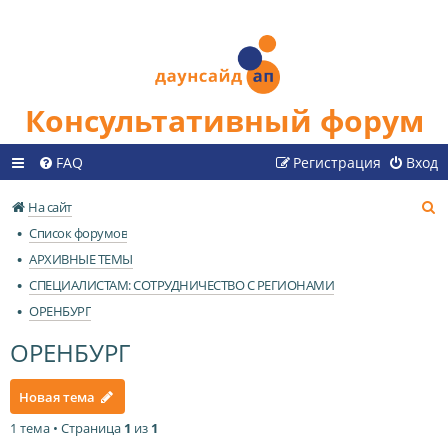
Консультативный форум
FAQ
Регистрация
Вход
П
На сайт
о
Список форумов
и
АРХИВНЫЕ ТЕМЫ
с
СПЕЦИАЛИСТАМ: СОТРУДНИЧЕСТВО С РЕГИОНАМИ
к
ОРЕНБУРГ
ОРЕНБУРГ
Новая тема
1 тема • Страница
1
из
1