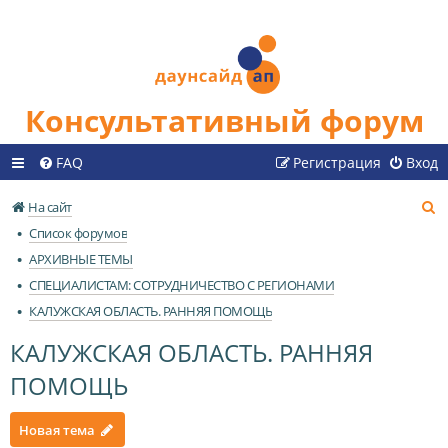
Консультативный форум
FAQ
Регистрация
Вход
П
На сайт
о
Список форумов
и
АРХИВНЫЕ ТЕМЫ
с
СПЕЦИАЛИСТАМ: СОТРУДНИЧЕСТВО С РЕГИОНАМИ
к
КАЛУЖСКАЯ ОБЛАСТЬ. РАННЯЯ ПОМОЩЬ
КАЛУЖСКАЯ ОБЛАСТЬ. РАННЯЯ
ПОМОЩЬ
Новая тема