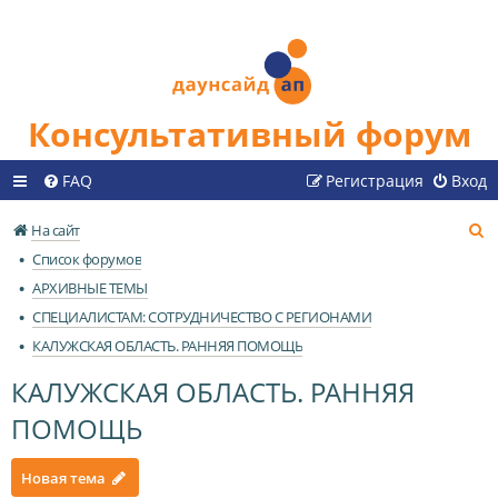
Консультативный форум
FAQ
Регистрация
Вход
П
На сайт
о
Список форумов
и
АРХИВНЫЕ ТЕМЫ
с
СПЕЦИАЛИСТАМ: СОТРУДНИЧЕСТВО С РЕГИОНАМИ
к
КАЛУЖСКАЯ ОБЛАСТЬ. РАННЯЯ ПОМОЩЬ
КАЛУЖСКАЯ ОБЛАСТЬ. РАННЯЯ
ПОМОЩЬ
Новая тема