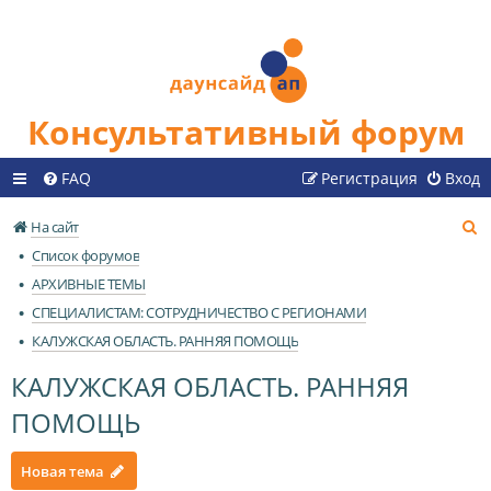
Консультативный форум
FAQ
Регистрация
Вход
П
На сайт
о
Список форумов
и
АРХИВНЫЕ ТЕМЫ
с
СПЕЦИАЛИСТАМ: СОТРУДНИЧЕСТВО С РЕГИОНАМИ
к
КАЛУЖСКАЯ ОБЛАСТЬ. РАННЯЯ ПОМОЩЬ
КАЛУЖСКАЯ ОБЛАСТЬ. РАННЯЯ
ПОМОЩЬ
Новая тема