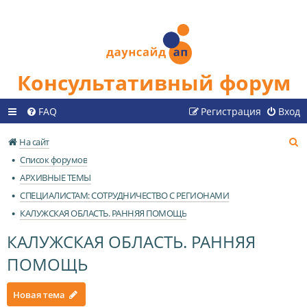
Консультативный форум
FAQ
Регистрация
Вход
П
На сайт
о
Список форумов
и
АРХИВНЫЕ ТЕМЫ
с
СПЕЦИАЛИСТАМ: СОТРУДНИЧЕСТВО С РЕГИОНАМИ
к
КАЛУЖСКАЯ ОБЛАСТЬ. РАННЯЯ ПОМОЩЬ
КАЛУЖСКАЯ ОБЛАСТЬ. РАННЯЯ
ПОМОЩЬ
Новая тема