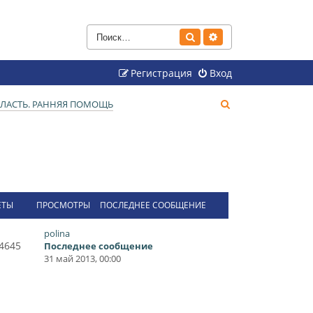
Поиск
Расширенный поиск
Регистрация
Вход
П
ЛАСТЬ. РАННЯЯ ПОМОЩЬ
о
и
с
к
ЕТЫ
ПРОСМОТРЫ
ПОСЛЕДНЕЕ СООБЩЕНИЕ
polina
4645
Последнее сообщение
31 май 2013, 00:00