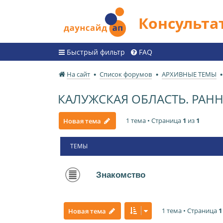
Консульт
Быстрый фильтр
FAQ
На сайт
Список форумов
АРХИВНЫЕ ТЕМЫ
КАЛУЖСКАЯ ОБЛАСТЬ. РА
1 тема • Страница
1
из
1
Новая тема
ТЕМЫ
Знакомство
1 тема • Страница
1
Новая тема