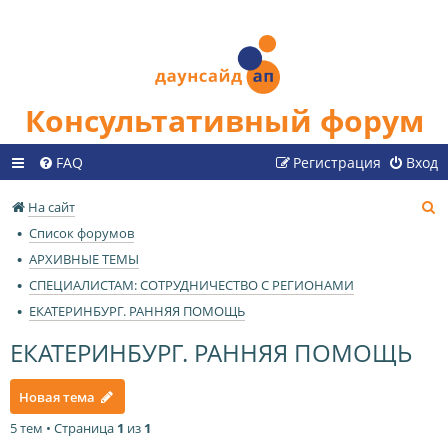
Консультативный форум
FAQ
Регистрация
Вход
П
На сайт
о
Список форумов
и
АРХИВНЫЕ ТЕМЫ
с
СПЕЦИАЛИСТАМ: СОТРУДНИЧЕСТВО С РЕГИОНАМИ
к
ЕКАТЕРИНБУРГ. РАННЯЯ ПОМОЩЬ
ЕКАТЕРИНБУРГ. РАННЯЯ ПОМОЩЬ
Новая тема
5 тем • Страница
1
из
1