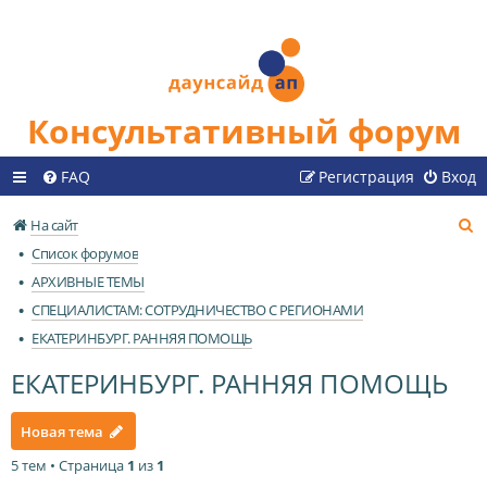
Консультативный форум
FAQ
Регистрация
Вход
П
На сайт
о
Список форумов
и
АРХИВНЫЕ ТЕМЫ
с
СПЕЦИАЛИСТАМ: СОТРУДНИЧЕСТВО С РЕГИОНАМИ
к
ЕКАТЕРИНБУРГ. РАННЯЯ ПОМОЩЬ
ЕКАТЕРИНБУРГ. РАННЯЯ ПОМОЩЬ
Новая тема
5 тем • Страница
1
из
1