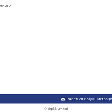
анного
Связаться с администрац
© phpBB Limited