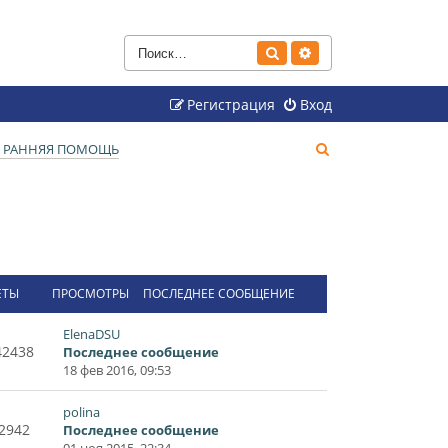
Поиск
Расширенный поиск
Регистрация
Вход
П
. РАННЯЯ ПОМОЩЬ
о
и
с
к
ЕТЫ
ПРОСМОТРЫ
ПОСЛЕДНЕЕ СООБЩЕНИЕ
ElenaDSU
42438
Последнее сообщение
18 фев 2016, 09:53
polina
2942
Последнее сообщение
01 ноя 2015, 22:34