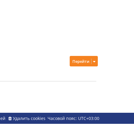
Перейти
ией
Удалить cookies
Часовой пояс:
UTC+03:00