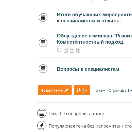
Итоги обучающих мероприятий
к специалистам и отзывы
Обсуждение семинара "Развит
Компетентностный подход.
1
2
3
Вопросы к специалистам
5 тем • Страница
1
Новая тема
Тема без непрочитанного
Популярная тема без непрочитанного