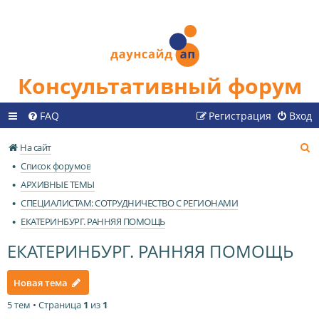
Консультативный форум
FAQ
Регистрация
Вход
П
На сайт
о
Список форумов
и
АРХИВНЫЕ ТЕМЫ
с
СПЕЦИАЛИСТАМ: СОТРУДНИЧЕСТВО С РЕГИОНАМИ
к
ЕКАТЕРИНБУРГ. РАННЯЯ ПОМОЩЬ
ЕКАТЕРИНБУРГ. РАННЯЯ ПОМОЩЬ
Новая тема
5 тем • Страница
1
из
1