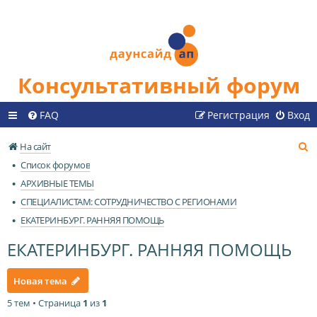
Консультативный форум
FAQ
Регистрация
Вход
П
На сайт
о
Список форумов
и
АРХИВНЫЕ ТЕМЫ
с
СПЕЦИАЛИСТАМ: СОТРУДНИЧЕСТВО С РЕГИОНАМИ
к
ЕКАТЕРИНБУРГ. РАННЯЯ ПОМОЩЬ
ЕКАТЕРИНБУРГ. РАННЯЯ ПОМОЩЬ
Новая тема
5 тем • Страница
1
из
1