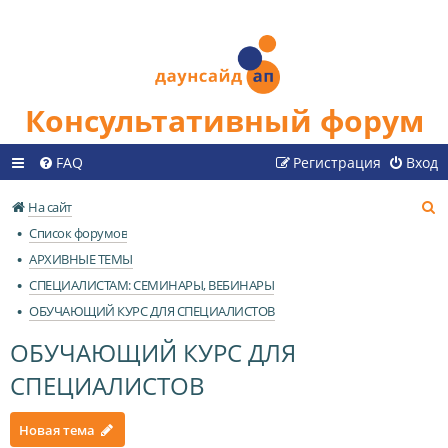
Консультативный форум
FAQ
Регистрация
Вход
П
На сайт
о
Список форумов
и
АРХИВНЫЕ ТЕМЫ
с
СПЕЦИАЛИСТАМ: СЕМИНАРЫ, ВЕБИНАРЫ
к
ОБУЧАЮЩИЙ КУРС ДЛЯ СПЕЦИАЛИСТОВ
ОБУЧАЮЩИЙ КУРС ДЛЯ
СПЕЦИАЛИСТОВ
Новая тема