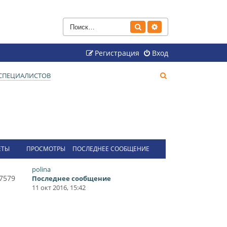
Поиск
Расширенный поиск
Регистрация
Вход
П
СПЕЦИАЛИСТОВ
о
и
с
к
ЕТЫ
ПРОСМОТРЫ
ПОСЛЕДНЕЕ СООБЩЕНИЕ
polina
7579
Последнее сообщение
11 окт 2016, 15:42