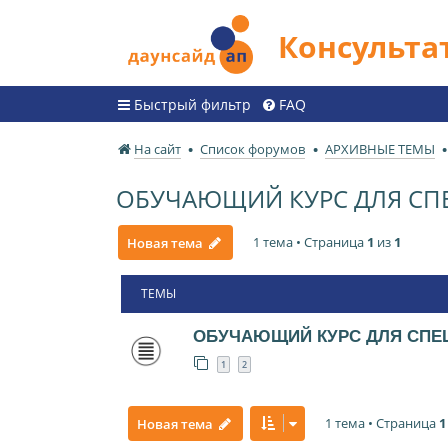
Консульт
Быстрый фильтр
FAQ
На сайт
Список форумов
АРХИВНЫЕ ТЕМЫ
ОБУЧАЮЩИЙ КУРС ДЛЯ СП
1 тема • Страница
1
из
1
Новая тема
ТЕМЫ
ОБУЧАЮЩИЙ КУРС ДЛЯ СПЕ
1
2
1 тема • Страница
1
Новая тема