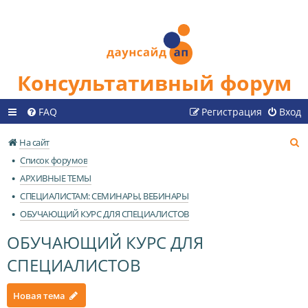
Консультативный форум
FAQ
Регистрация
Вход
П
На сайт
о
Список форумов
и
АРХИВНЫЕ ТЕМЫ
с
СПЕЦИАЛИСТАМ: СЕМИНАРЫ, ВЕБИНАРЫ
к
ОБУЧАЮЩИЙ КУРС ДЛЯ СПЕЦИАЛИСТОВ
ОБУЧАЮЩИЙ КУРС ДЛЯ
СПЕЦИАЛИСТОВ
Новая тема