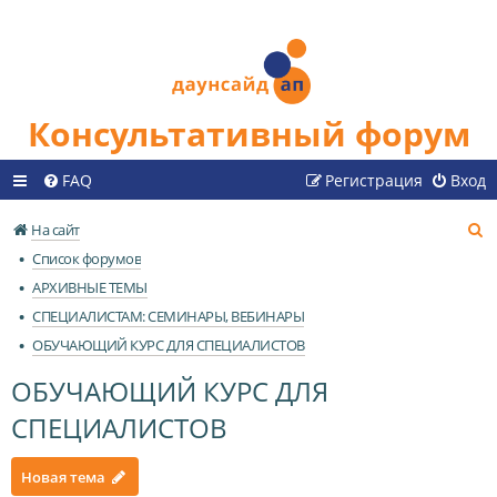
Консультативный форум
FAQ
Регистрация
Вход
П
На сайт
о
Список форумов
и
АРХИВНЫЕ ТЕМЫ
с
СПЕЦИАЛИСТАМ: СЕМИНАРЫ, ВЕБИНАРЫ
к
ОБУЧАЮЩИЙ КУРС ДЛЯ СПЕЦИАЛИСТОВ
ОБУЧАЮЩИЙ КУРС ДЛЯ
СПЕЦИАЛИСТОВ
Новая тема