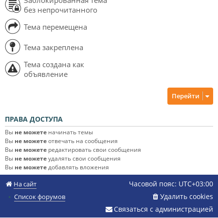
без непрочитанного
Тема перемещена
Тема закреплена
Тема создана как
объявление
Перейти
ПРАВА ДОСТУПА
Вы
не можете
начинать темы
Вы
не можете
отвечать на сообщения
Вы
не можете
редактировать свои сообщения
Вы
не можете
удалять свои сообщения
Вы
не можете
добавлять вложения
Часовой пояс:
UTC+03:00
На сайт
Удалить cookies
Список форумов
Связаться с администрацией