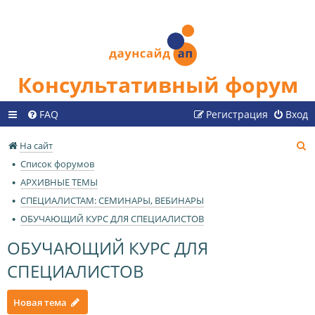
Консультативный форум
FAQ
Регистрация
Вход
П
На сайт
о
Список форумов
и
АРХИВНЫЕ ТЕМЫ
с
СПЕЦИАЛИСТАМ: СЕМИНАРЫ, ВЕБИНАРЫ
к
ОБУЧАЮЩИЙ КУРС ДЛЯ СПЕЦИАЛИСТОВ
ОБУЧАЮЩИЙ КУРС ДЛЯ
СПЕЦИАЛИСТОВ
Новая тема