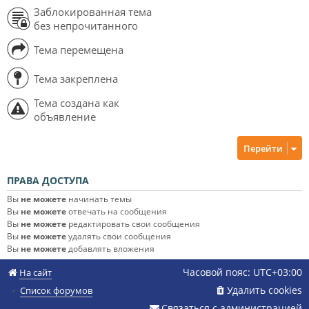
Заблокированная тема
без непрочитанного
Тема перемещена
Тема закреплена
Тема создана как
объявление
Перейти
ПРАВА ДОСТУПА
Вы
не можете
начинать темы
Вы
не можете
отвечать на сообщения
Вы
не можете
редактировать свои сообщения
Вы
не можете
удалять свои сообщения
Вы
не можете
добавлять вложения
Часовой пояс:
UTC+03:00
На сайт
Удалить cookies
Список форумов
Связаться с администрацией