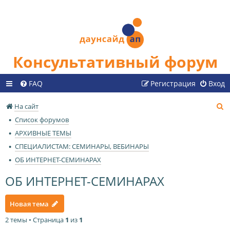
Консультативный форум
FAQ
Регистрация
Вход
П
На сайт
о
Список форумов
и
АРХИВНЫЕ ТЕМЫ
с
СПЕЦИАЛИСТАМ: СЕМИНАРЫ, ВЕБИНАРЫ
к
ОБ ИНТЕРНЕТ-СЕМИНАРАХ
ОБ ИНТЕРНЕТ-СЕМИНАРАХ
Новая тема
2 темы • Страница
1
из
1