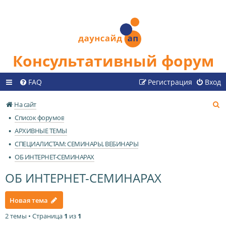
Консультативный форум
FAQ
Регистрация
Вход
П
На сайт
о
Список форумов
и
АРХИВНЫЕ ТЕМЫ
с
СПЕЦИАЛИСТАМ: СЕМИНАРЫ, ВЕБИНАРЫ
к
ОБ ИНТЕРНЕТ-СЕМИНАРАХ
ОБ ИНТЕРНЕТ-СЕМИНАРАХ
Новая тема
2 темы • Страница
1
из
1