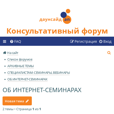
Консультативный форум
FAQ
Регистрация
Вход
П
На сайт
о
Список форумов
и
АРХИВНЫЕ ТЕМЫ
с
СПЕЦИАЛИСТАМ: СЕМИНАРЫ, ВЕБИНАРЫ
к
ОБ ИНТЕРНЕТ-СЕМИНАРАХ
ОБ ИНТЕРНЕТ-СЕМИНАРАХ
Новая тема
2 темы • Страница
1
из
1