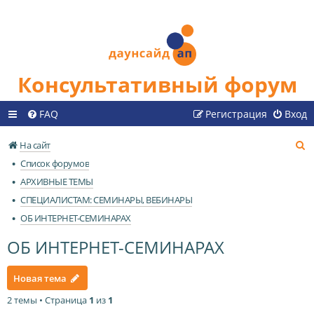
Консультативный форум
FAQ
Регистрация
Вход
П
На сайт
о
Список форумов
и
АРХИВНЫЕ ТЕМЫ
с
СПЕЦИАЛИСТАМ: СЕМИНАРЫ, ВЕБИНАРЫ
к
ОБ ИНТЕРНЕТ-СЕМИНАРАХ
ОБ ИНТЕРНЕТ-СЕМИНАРАХ
Новая тема
2 темы • Страница
1
из
1