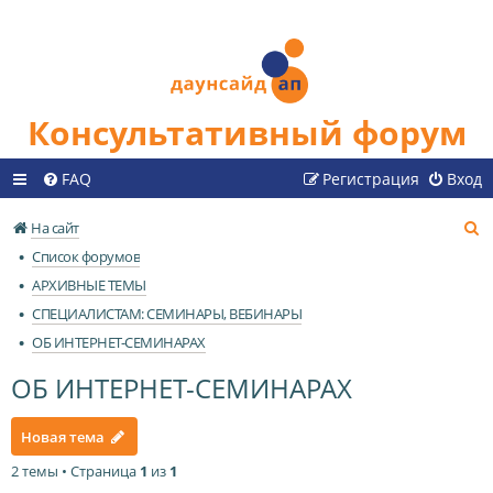
Консультативный форум
FAQ
Регистрация
Вход
П
На сайт
о
Список форумов
и
АРХИВНЫЕ ТЕМЫ
с
СПЕЦИАЛИСТАМ: СЕМИНАРЫ, ВЕБИНАРЫ
к
ОБ ИНТЕРНЕТ-СЕМИНАРАХ
ОБ ИНТЕРНЕТ-СЕМИНАРАХ
Новая тема
2 темы • Страница
1
из
1