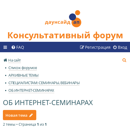
Консультативный форум
FAQ
Регистрация
Вход
П
На сайт
о
Список форумов
и
АРХИВНЫЕ ТЕМЫ
с
СПЕЦИАЛИСТАМ: СЕМИНАРЫ, ВЕБИНАРЫ
к
ОБ ИНТЕРНЕТ-СЕМИНАРАХ
ОБ ИНТЕРНЕТ-СЕМИНАРАХ
Новая тема
2 темы • Страница
1
из
1