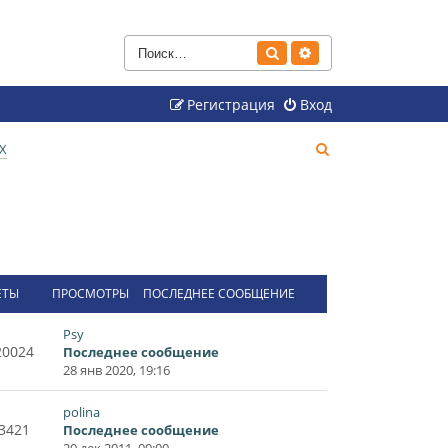
Поиск
Расширенный поиск
Регистрация
Вход
П
Х
о
и
с
к
ЕТЫ
ПРОСМОТРЫ
ПОСЛЕДНЕЕ СООБЩЕНИЕ
Psy
20024
Последнее сообщение
28 янв 2020, 19:16
polina
3421
Последнее сообщение
20 дек 2011, 00:00