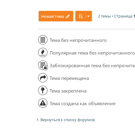
2 темы • Страница
Новая тема
Тема без непрочитанного
Популярная тема без непрочитанного
Заблокированная тема без непрочит
Тема перемещена
Тема закреплена
Тема создана как объявление
Вернуться к списку форумов