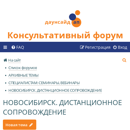
Консультативный форум
FAQ
Регистрация
Вход
П
На сайт
о
Список форумов
и
АРХИВНЫЕ ТЕМЫ
с
СПЕЦИАЛИСТАМ: СЕМИНАРЫ, ВЕБИНАРЫ
к
НОВОСИБИРСК. ДИСТАНЦИОННОЕ СОПРОВОЖДЕНИЕ
НОВОСИБИРСК. ДИСТАНЦИОННОЕ
СОПРОВОЖДЕНИЕ
Новая тема