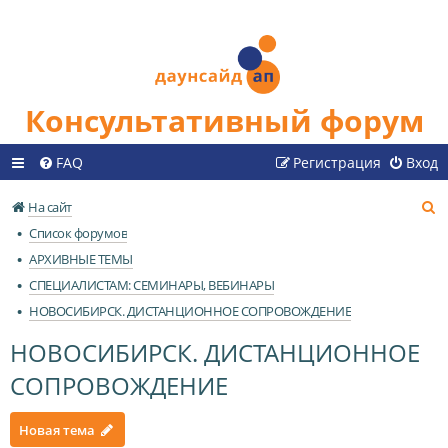
Консультативный форум
FAQ
Регистрация
Вход
П
На сайт
о
Список форумов
и
АРХИВНЫЕ ТЕМЫ
с
СПЕЦИАЛИСТАМ: СЕМИНАРЫ, ВЕБИНАРЫ
к
НОВОСИБИРСК. ДИСТАНЦИОННОЕ СОПРОВОЖДЕНИЕ
НОВОСИБИРСК. ДИСТАНЦИОННОЕ
СОПРОВОЖДЕНИЕ
Новая тема